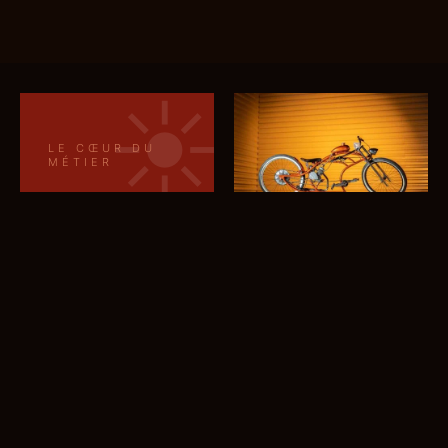
LE CŒUR DU
MÉTIER
La
lumière,
tout se
joue là
La maîtrise de la
lumière par un
photographe