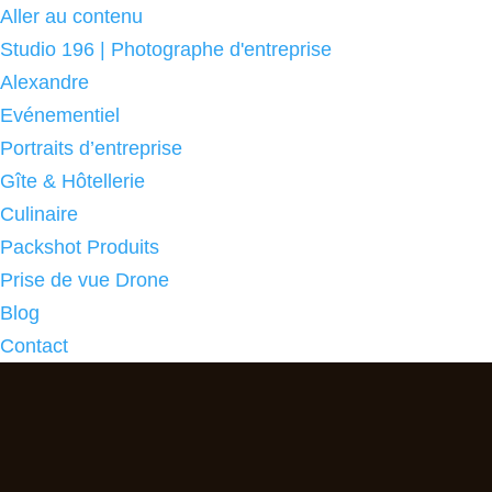
Aller au contenu
Studio 196 | Photographe d'entreprise
Alexandre
Evénementiel
Portraits d’entreprise
Gîte & Hôtellerie
Culinaire
Packshot Produits
Prise de vue Drone
Blog
Contact